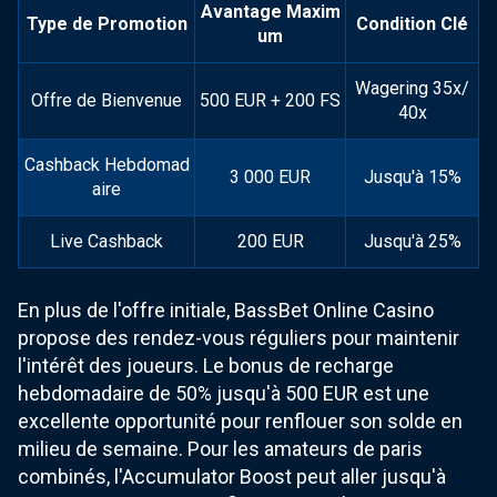
Avantage Maxim
Type de Promotion
Condition Clé
um
Wagering 35x/
Offre de Bienvenue
500 EUR + 200 FS
40x
Cashback Hebdomad
3 000 EUR
Jusqu'à 15%
aire
Live Cashback
200 EUR
Jusqu'à 25%
En plus de l'offre initiale, BassBet Online Casino
propose des rendez-vous réguliers pour maintenir
l'intérêt des joueurs. Le bonus de recharge
hebdomadaire de 50% jusqu'à 500 EUR est une
excellente opportunité pour renflouer son solde en
milieu de semaine. Pour les amateurs de paris
combinés, l'Accumulator Boost peut aller jusqu'à