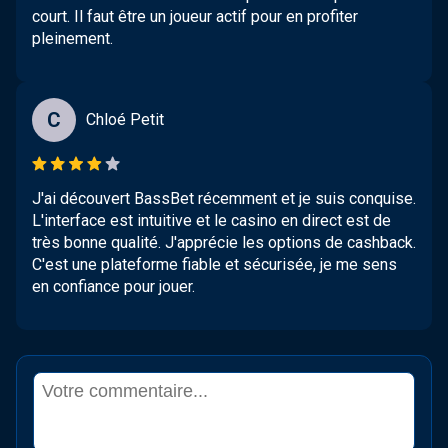
court. Il faut être un joueur actif pour en profiter
pleinement.
C
Chloé Petit
J'ai découvert BassBet récemment et je suis conquise.
L'interface est intuitive et le casino en direct est de
très bonne qualité. J'apprécie les options de cashback.
C'est une plateforme fiable et sécurisée, je me sens
en confiance pour jouer.