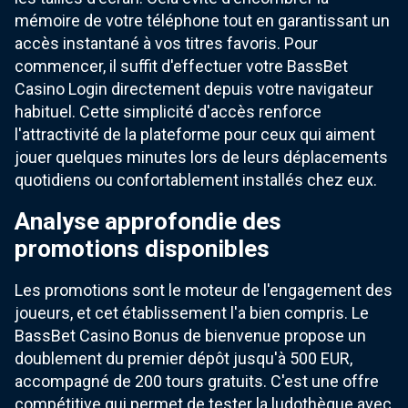
mémoire de votre téléphone tout en garantissant un
accès instantané à vos titres favoris. Pour
commencer, il suffit d'effectuer votre BassBet
Casino Login directement depuis votre navigateur
habituel. Cette simplicité d'accès renforce
l'attractivité de la plateforme pour ceux qui aiment
jouer quelques minutes lors de leurs déplacements
quotidiens ou confortablement installés chez eux.
Analyse approfondie des
promotions disponibles
Les promotions sont le moteur de l'engagement des
joueurs, et cet établissement l'a bien compris. Le
BassBet Casino Bonus de bienvenue propose un
doublement du premier dépôt jusqu'à 500 EUR,
accompagné de 200 tours gratuits. C'est une offre
compétitive qui permet de tester la ludothèque avec