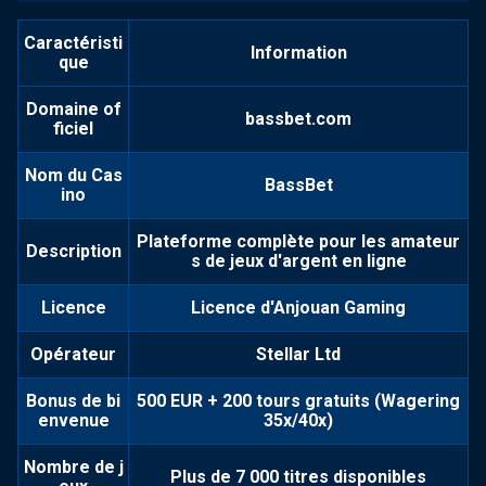
Caractéristi
Information
que
Domaine of
bassbet.com
ficiel
Nom du Cas
BassBet
ino
Plateforme complète pour les amateur
Description
s de jeux d'argent en ligne
Licence
Licence d'Anjouan Gaming
Opérateur
Stellar Ltd
Bonus de bi
500 EUR + 200 tours gratuits (Wagering
envenue
35x/40x)
Nombre de j
Plus de 7 000 titres disponibles