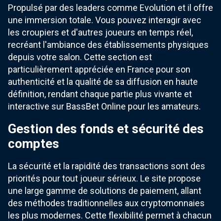
Propulsé par des leaders comme Evolution et il offre
une immersion totale. Vous pouvez interagir avec
les croupiers et d'autres joueurs en temps réel,
recréant l'ambiance des établissements physiques
depuis votre salon. Cette section est
particulièrement appréciée en France pour son
authenticité et la qualité de sa diffusion en haute
définition, rendant chaque partie plus vivante et
interactive sur BassBet Online pour les amateurs.
Gestion des fonds et sécurité des
comptes
La sécurité et la rapidité des transactions sont des
priorités pour tout joueur sérieux. Le site propose
une large gamme de solutions de paiement, allant
des méthodes traditionnelles aux cryptomonnaies
les plus modernes. Cette flexibilité permet à chacun