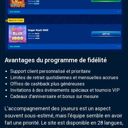
Avantages du programme de fidélité
Support client personnalisé et prioritaire
Limites de retrait quotidiennes et mensuelles accrues
Offres de cashback plus généreuses
Invitations à des événements spéciaux et tournois VIP
Cadeaux d'anniversaire et bonus sur mesure
L'accompagnement des joueurs est un aspect
souvent sous-estimé, mais l'équipe semble en avoir
fait une priorité. Le site est disponible en 28 langues,