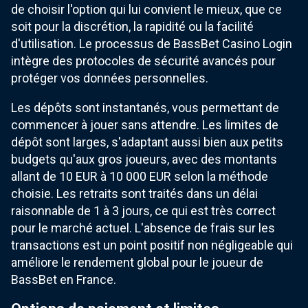
de choisir l'option qui lui convient le mieux, que ce
soit pour la discrétion, la rapidité ou la facilité
d'utilisation. Le processus de BassBet Casino Login
intègre des protocoles de sécurité avancés pour
protéger vos données personnelles.
Les dépôts sont instantanés, vous permettant de
commencer à jouer sans attendre. Les limites de
dépôt sont larges, s'adaptant aussi bien aux petits
budgets qu'aux gros joueurs, avec des montants
allant de 10 EUR à 10 000 EUR selon la méthode
choisie. Les retraits sont traités dans un délai
raisonnable de 1 à 3 jours, ce qui est très correct
pour le marché actuel. L'absence de frais sur les
transactions est un point positif non négligeable qui
améliore le rendement global pour le joueur de
BassBet en France.