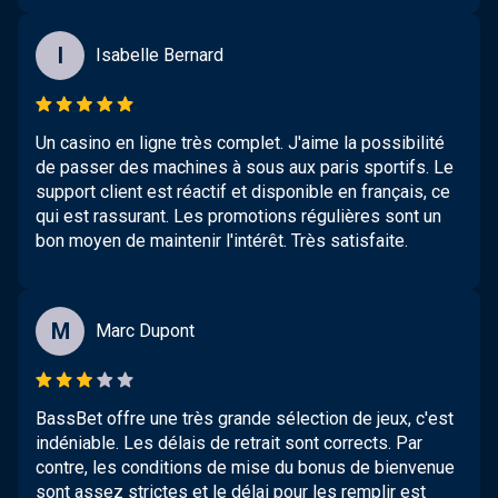
I
Isabelle Bernard
Un casino en ligne très complet. J'aime la possibilité
de passer des machines à sous aux paris sportifs. Le
support client est réactif et disponible en français, ce
qui est rassurant. Les promotions régulières sont un
bon moyen de maintenir l'intérêt. Très satisfaite.
M
Marc Dupont
BassBet offre une très grande sélection de jeux, c'est
indéniable. Les délais de retrait sont corrects. Par
contre, les conditions de mise du bonus de bienvenue
sont assez strictes et le délai pour les remplir est