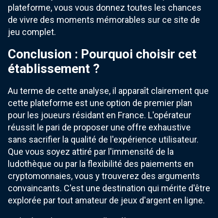
plateforme, vous vous donnez toutes les chances
de vivre des moments mémorables sur ce site de
jeu complet.
Conclusion : Pourquoi choisir cet
établissement ?
Au terme de cette analyse, il apparaît clairement que
cette plateforme est une option de premier plan
pour les joueurs résidant en France. L'opérateur
réussit le pari de proposer une offre exhaustive
sans sacrifier la qualité de l'expérience utilisateur.
Que vous soyez attiré par l'immensité de la
ludothèque ou par la flexibilité des paiements en
cryptomonnaies, vous y trouverez des arguments
convaincants. C'est une destination qui mérite d'être
explorée par tout amateur de jeux d'argent en ligne.